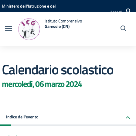
Vai ai contenuti
Vai al menu di navigazione
Vai al footer
Ministero dell'Istruzione e del
Accedi
Merito
Istituto Comprensivo
Garessio (CN)
Calendario scolastico
mercoledì, 06 marzo 2024
Indice dell'evento