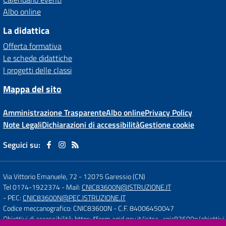
Albo online
La didattica
Offerta formativa
Le schede didattiche
I progetti delle classi
Mappa del sito
Amministrazione Trasparente
Albo online
Privacy Policy
Note Legali
Dichiarazioni di accessibilità
Gestione cookie
Seguici su:
Via Vittorio Emanuele, 72
-
12075 Garessio (CN)
Tel 0174-1922374
- Mail:
CNIC83600N@ISTRUZIONE.IT
- PEC:
CNIC83600N@PEC.ISTRUZIONE.IT
Codice meccanografico: CNIC83600N
- C.F. 84006450047
Obiettivi di accessibilità:
https://form.agid.gov.it/istsc_cnic83600n/obiettivi