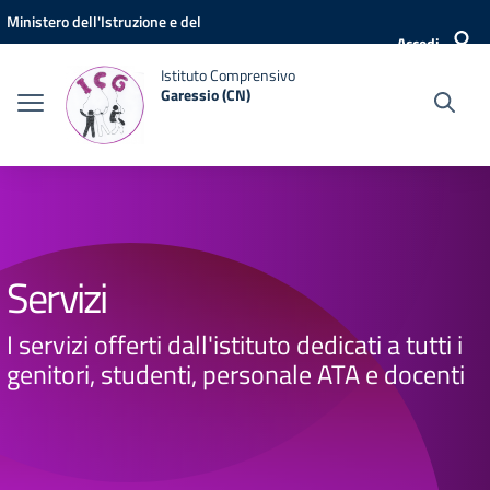
Vai ai contenuti
Vai al menu di navigazione
Vai al footer
Ministero dell'Istruzione e del
Accedi
Merito
Istituto Comprensivo
Garessio (CN)
Servizi
I servizi offerti dall'istituto dedicati a tutti i
genitori, studenti, personale ATA e docenti