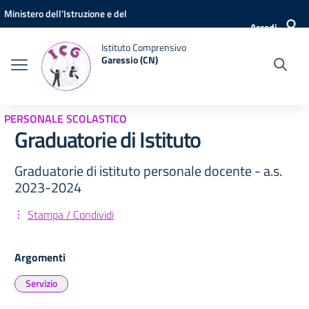
Vai ai contenuti
Vai al menu di navigazione
Vai al footer
Ministero dell'Istruzione e del
Accedi
Merito
Istituto Comprensivo
Garessio (CN)
PERSONALE SCOLASTICO
Graduatorie di Istituto
Graduatorie di istituto personale docente - a.s.
2023-2024
Stampa / Condividi
Argomenti
Servizio