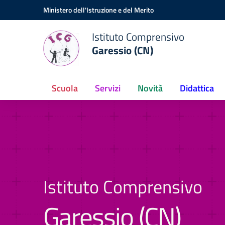
Vai ai contenuti
Vai al menu di navigazione
Vai al footer
Ministero dell'Istruzione e del Merito
Istituto Comprensivo
Garessio (CN)
Scuola
Servizi
Novità
Didattica
Istituto Comprensivo
Garessio (CN)