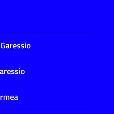
 Garessio
Garessio
 Ormea