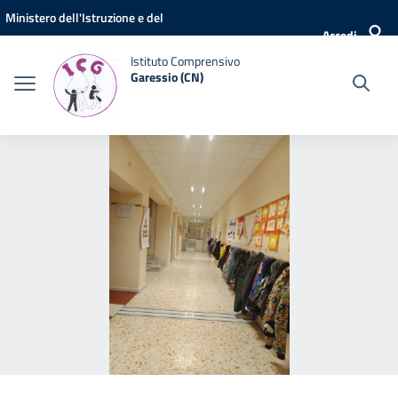
Vai ai contenuti
Vai al menu di navigazione
Vai al footer
Ministero dell'Istruzione e del
Accedi
Merito
Istituto Comprensivo
Garessio (CN)