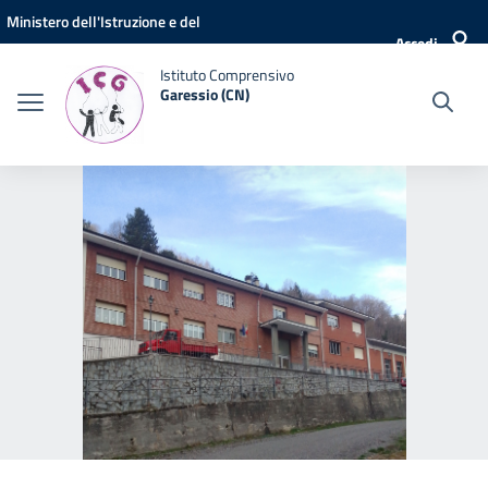
Vai ai contenuti
Vai al menu di navigazione
Vai al footer
Ministero dell'Istruzione e del
Accedi
Merito
Istituto Comprensivo
Garessio (CN)