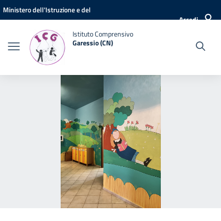
Vai ai contenuti
Vai al menu di navigazione
Vai al footer
Ministero dell'Istruzione e del
Accedi
Merito
Istituto Comprensivo
Garessio (CN)