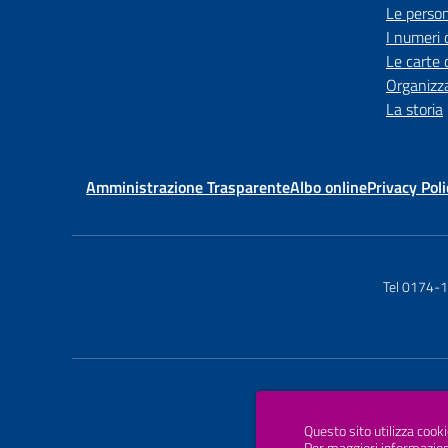
Le perso
I numeri 
Le carte 
Organizz
La storia
Amministrazione Trasparente
Albo online
Privacy Poli
Tel 0174-
Questo sito utilizza cooki