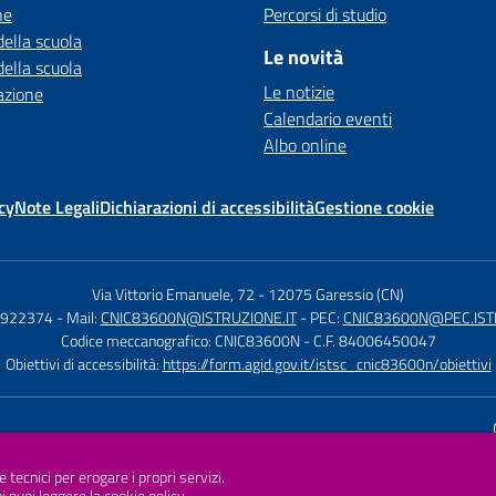
ne
Percorsi di studio
della scuola
Le novità
della scuola
Le notizie
azione
Calendario eventi
Albo online
cy
Note Legali
Dichiarazioni di accessibilità
Gestione cookie
Via Vittorio Emanuele, 72
-
12075 Garessio (CN)
1922374
- Mail:
CNIC83600N@ISTRUZIONE.IT
- PEC:
CNIC83600N@PEC.ISTR
Codice meccanografico: CNIC83600N
- C.F. 84006450047
Obiettivi di accessibilità:
https://form.agid.gov.it/istsc_cnic83600n/obiettivi
Sito w
e tecnici per erogare i propri servizi.