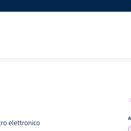
A
tro elettronico