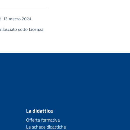
, 13 marzo 2024
rilasciato sotto
Licenza
La didattica
Offerta formativa
Le schede didattiche