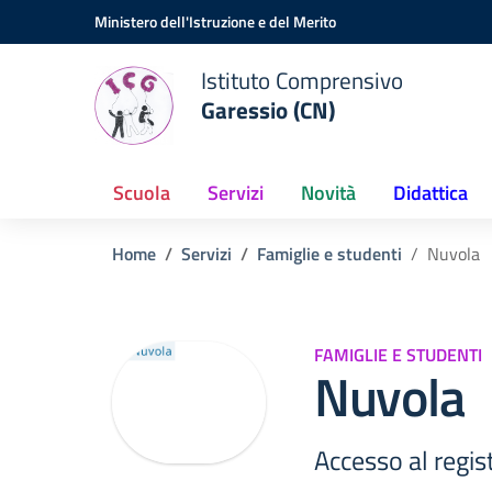
Vai ai contenuti
Vai al menu di navigazione
Vai al footer
Ministero dell'Istruzione e del Merito
Istituto Comprensivo
Garessio (CN)
Scuola
Servizi
Novità
Didattica
Home
Servizi
Famiglie e studenti
Nuvola
FAMIGLIE E STUDENTI
Nuvola
Accesso al regis