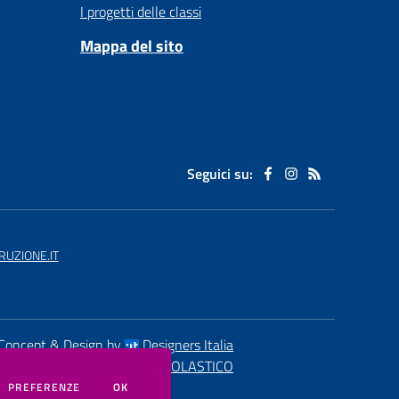
I progetti delle classi
Mappa del sito
Seguici su:
UZIONE.IT
Concept & Design by
Designers Italia
eb realizzato con CMS
SCUOLASTICO
DEI COOKIE
PREFERENZE
OK