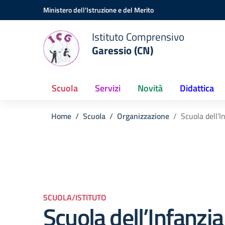
Vai ai contenuti
Vai al menu di navigazione
Vai al footer
Ministero dell'Istruzione e del Merito
Istituto Comprensivo
Garessio (CN)
Scuola
Servizi
Novità
Didattica
Home
Scuola
Organizzazione
Scuola dell’I
SCUOLA/ISTITUTO
Scuola dell’Infanzi