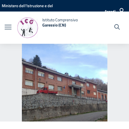
Vai ai contenuti
Vai al menu di navigazione
Vai al footer
Ministero dell'Istruzione e del
Accedi
Merito
Istituto Comprensivo
Garessio (CN)