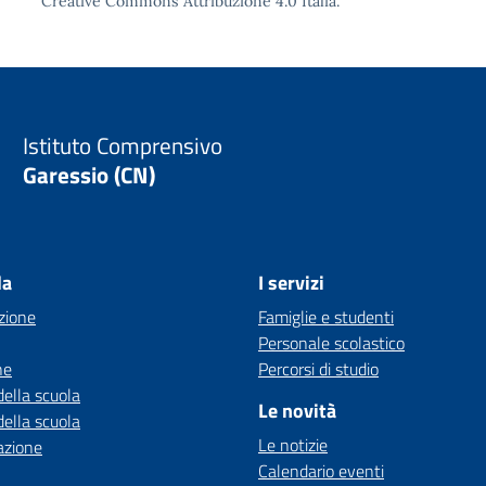
Creative Commons Attribuzione 4.0
Italia.
Istituto Comprensivo
Garessio (CN)
la
I servizi
zione
Famiglie e studenti
Personale scolastico
ne
Percorsi di studio
della scuola
Le novità
della scuola
Le notizie
azione
Calendario eventi