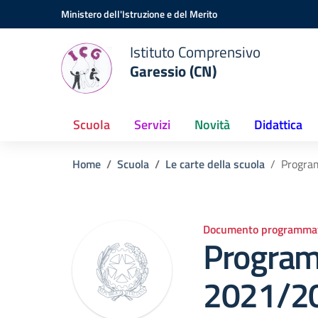
Vai ai contenuti
Vai al menu di navigazione
Vai al footer
Ministero dell'Istruzione e del Merito
Istituto Comprensivo
Garessio (CN)
Scuola
Servizi
Novità
Didattica
Home
Scuola
Le carte della scuola
Progra
Documento programmat
Program
2021/2