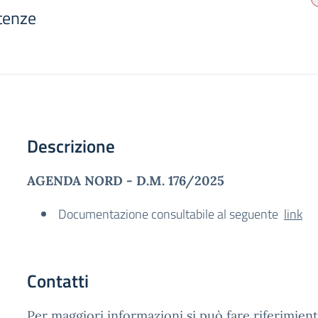
tenze
Descrizione
AGENDA NORD - D.M. 176/2025
Documentazione consultabile al seguente
link
Contatti
Per maggiori informazioni si può fare riferimiento