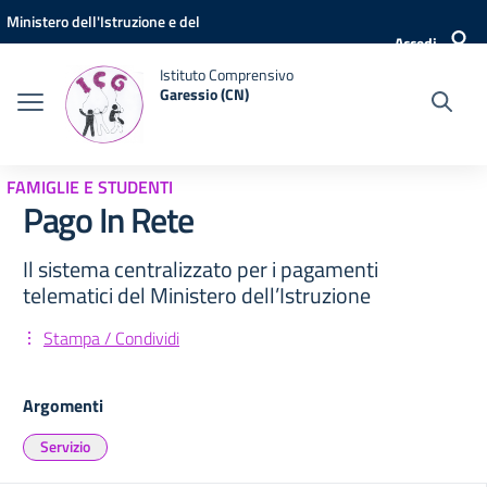
Vai ai contenuti
Vai al menu di navigazione
Vai al footer
Ministero dell'Istruzione e del
Accedi
Merito
Istituto Comprensivo
Garessio (CN)
FAMIGLIE E STUDENTI
Pago In Rete
Il sistema centralizzato per i pagamenti
telematici del Ministero dell’Istruzione
Stampa / Condividi
Argomenti
Servizio