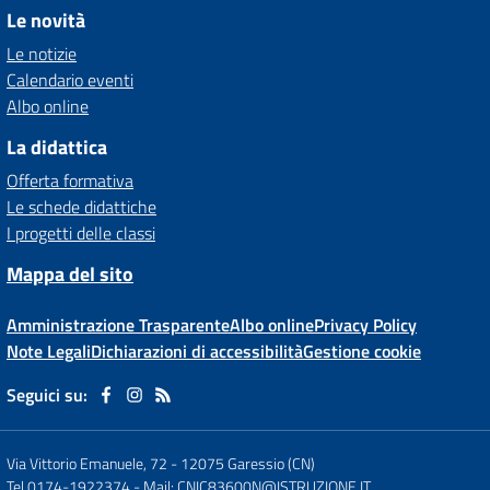
Le novità
Le notizie
Calendario eventi
Albo online
La didattica
Offerta formativa
Le schede didattiche
I progetti delle classi
Mappa del sito
Amministrazione Trasparente
Albo online
Privacy Policy
Note Legali
Dichiarazioni di accessibilità
Gestione cookie
Seguici su:
Via Vittorio Emanuele, 72
-
12075 Garessio (CN)
Tel 0174-1922374
- Mail:
CNIC83600N@ISTRUZIONE.IT