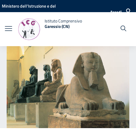
Vai ai contenuti
Vai al menu di navigazione
Vai al footer
Ministero dell'Istruzione e del
Accedi
Merito
Istituto Comprensivo
Garessio (CN)