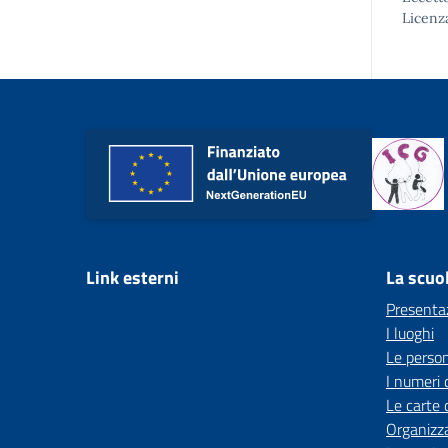
Licenz
Link esterni
La scuo
Presenta
I luoghi
Le perso
I numeri 
Le carte 
Organizz