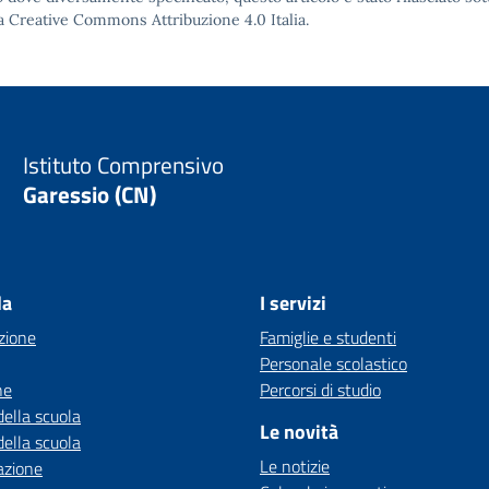
a Creative Commons Attribuzione 4.0
Italia.
Istituto Comprensivo
Garessio (CN)
la
I servizi
zione
Famiglie e studenti
Personale scolastico
ne
Percorsi di studio
della scuola
Le novità
della scuola
Le notizie
azione