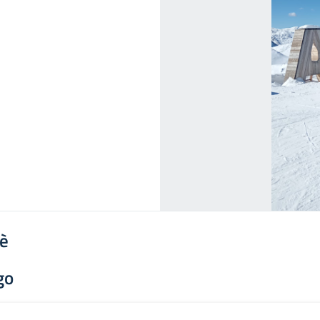
'è
go