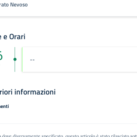
rato Nevoso
 e Orari
6
--
r
riori informazioni
enti
 dove diversamente specificato, questo articolo è stato rilasciato sot