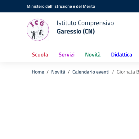
Vai ai contenuti
Vai al menu di navigazione
Vai al footer
Ministero dell'Istruzione e del Merito
Istituto Comprensivo
Garessio (CN)
Scuola
Servizi
Novità
Didattica
Home
Novità
Calendario eventi
Giornata 