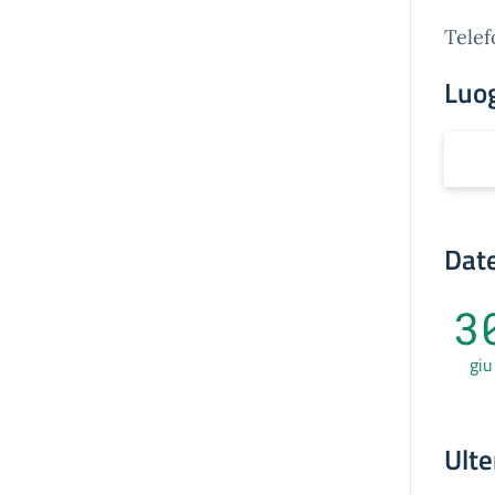
Telef
Luo
Date
3
giu
Ulte