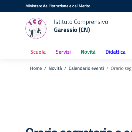
Vai ai contenuti
Vai al menu di navigazione
Vai al footer
Ministero dell'Istruzione e del Merito
Istituto Comprensivo
Garessio (CN)
Scuola
Servizi
Novità
Didattica
Home
Novità
Calendario eventi
Orario seg