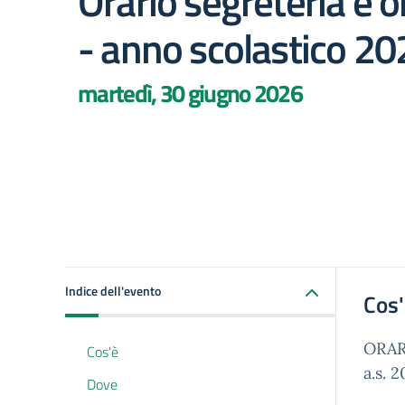
Orario segreteria e o
- anno scolastico 2
martedì, 30 giugno 2026
Indice dell'evento
Cos
ORAR
Cos'è
a.s. 
Dove