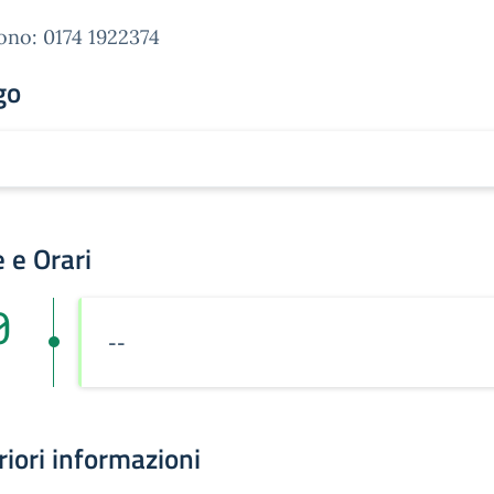
ono: 0174 1922374
go
 e Orari
0
--
riori informazioni