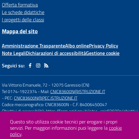
Offerta formativa
Le schede didattiche
I progetti delle classi
Mappa del sito
Amministrazione Trasparente
Albo online
Privacy Policy
Note Legali
Dichiarazioni di accessibilità
Gestione cookie
Seguici su:
Via Vittorio Emanuele, 72
-
12075 Garessio (CN)
Tel 0174-1922374
- Mail:
CNIC83600N@ISTRUZIONE.IT
- PEC:
CNIC83600N@PEC.ISTRUZIONE.IT
Codice meccanografico: CNIC83600N
- C.F. 84006450047
Obiettivi di accessibilità:
https://form.agid.gov.it/istsc_cnic83600n/obiettivi
Questo sito utilizza cookie tecnici per erogare i propri
servizi.
Per maggiori informazioni puoi leggere la
cookie
Concept & Design by
Designers Italia
policy
.
Sito web realizzato con CMS
SCUOLASTICO