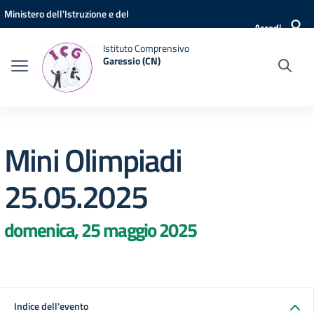
Vai ai contenuti
Vai al menu di navigazione
Vai al footer
Ministero dell'Istruzione e del
Accedi
Merito
Istituto Comprensivo
Garessio (CN)
Mini Olimpiadi
25.05.2025
domenica, 25 maggio 2025
Indice dell'evento