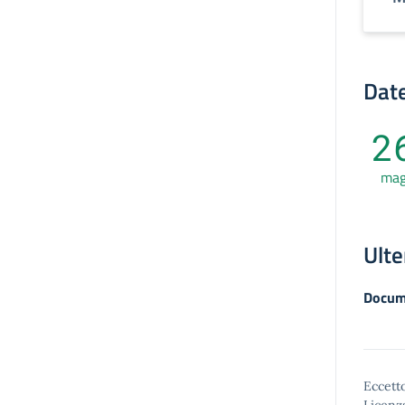
Date
2
ma
Ulte
Docum
Eccetto