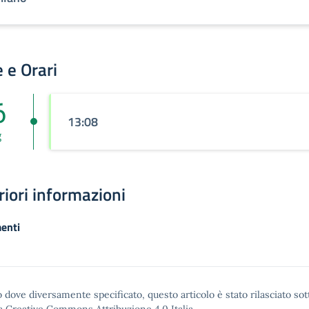
 e Orari
6
13:08
g
riori informazioni
enti
 dove diversamente specificato, questo articolo è stato rilasciato sot