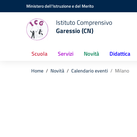
Vai ai contenuti
Vai al menu di navigazione
Vai al footer
Ministero dell'Istruzione e del Merito
Istituto Comprensivo
Garessio (CN)
Scuola
Servizi
Novità
Didattica
Home
Novità
Calendario eventi
Milano