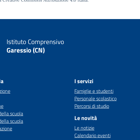
a Creative Commons Attribuzione 4.0
Italia.
Istituto Comprensivo
Garessio (CN)
la
I servizi
zione
Famiglie e studenti
Personale scolastico
ne
Percorsi di studio
della scuola
Le novità
della scuola
Le notizie
azione
Calendario eventi