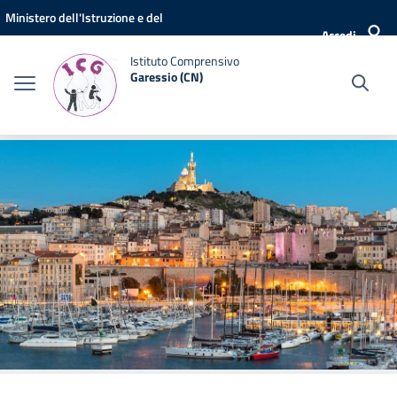
Vai ai contenuti
Vai al menu di navigazione
Vai al footer
Ministero dell'Istruzione e del
Accedi
Merito
Istituto Comprensivo
Garessio (CN)