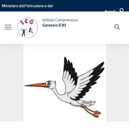
Vai ai contenuti
Vai al menu di navigazione
Vai al footer
Ministero dell'Istruzione e del
Accedi
Merito
Istituto Comprensivo
Garessio (CN)