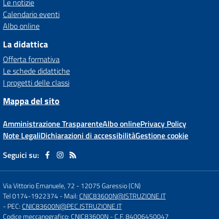
Le notizie
Calendario eventi
Albo online
La didattica
Offerta formativa
Le schede didattiche
I progetti delle classi
Mappa del sito
Amministrazione Trasparente
Albo online
Privacy Policy
Note Legali
Dichiarazioni di accessibilità
Gestione cookie
Seguici su:
Via Vittorio Emanuele, 72
-
12075 Garessio (CN)
Tel 0174-1922374
- Mail:
CNIC83600N@ISTRUZIONE.IT
- PEC:
CNIC83600N@PEC.ISTRUZIONE.IT
Codice meccanografico: CNIC83600N
- C.F. 84006450047