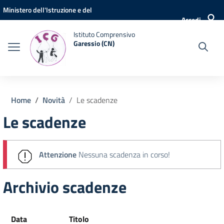
Vai ai contenuti
Vai al menu di navigazione
Vai al footer
Ministero dell'Istruzione e del
Accedi
Merito
Istituto Comprensivo
Garessio (CN)
Home
Novità
Le scadenze
Le scadenze
Attenzione
Nessuna scadenza in corso!
Archivio scadenze
Data
Titolo