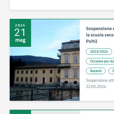
2024
Sospensione d
21
la scuola seco
mag
Polti)
2023/2024
Circolare per d
Docenti
G
Sospensione attiv
22.05.2024.