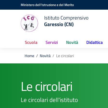
Vai ai contenuti
Vai al menu di navigazione
Vai al footer
Ministero dell'Istruzione e del Merito
Istituto Comprensivo
Garessio (CN)
Scuola
Servizi
Novità
Didattica
Home
Novità
Le circolari
Le circolari
Le circolari dell'istituto