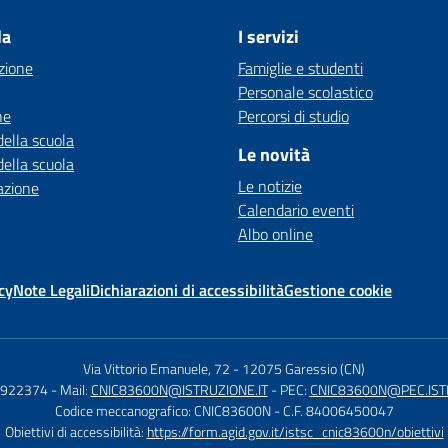
la
I servizi
zione
Famiglie e studenti
Personale scolastico
ne
Percorsi di studio
della scuola
Le novità
della scuola
Le notizie
azione
Calendario eventi
Albo online
cy
Note Legali
Dichiarazioni di accessibilità
Gestione cookie
Via Vittorio Emanuele, 72
-
12075 Garessio (CN)
1922374
- Mail:
CNIC83600N@ISTRUZIONE.IT
- PEC:
CNIC83600N@PEC.ISTR
Codice meccanografico: CNIC83600N
- C.F. 84006450047
Obiettivi di accessibilità:
https://form.agid.gov.it/istsc_cnic83600n/obiettivi