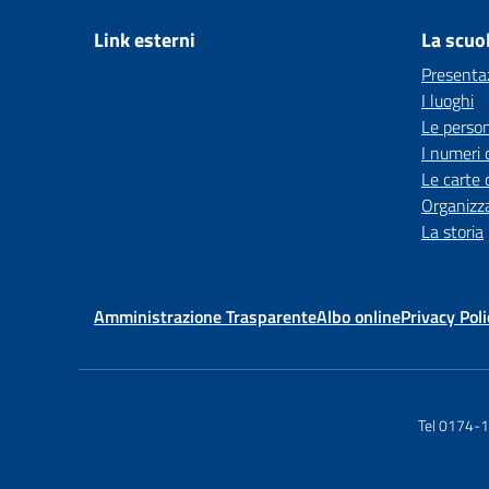
Link esterni
La scuo
Presenta
I luoghi
Le perso
I numeri 
Le carte 
Organizz
La storia
Amministrazione Trasparente
Albo online
Privacy Poli
Tel 0174-