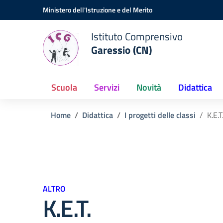
Vai ai contenuti
Vai al menu di navigazione
Vai al footer
Ministero dell'Istruzione e del Merito
Istituto Comprensivo
Garessio (CN)
Scuola
Servizi
Novità
Didattica
Home
Didattica
I progetti delle classi
K.E.T
ALTRO
K.E.T.