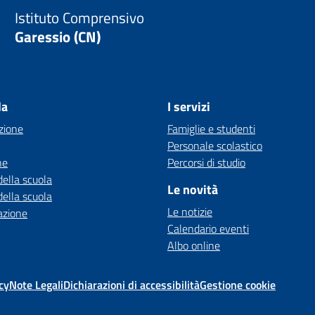
Istituto Comprensivo
Garessio (CN)
la
I servizi
zione
Famiglie e studenti
Personale scolastico
ne
Percorsi di studio
della scuola
Le novità
della scuola
Le notizie
azione
Calendario eventi
Albo online
cy
Note Legali
Dichiarazioni di accessibilità
Gestione cookie