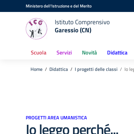
Vai ai contenuti
Vai al menu di navigazione
Vai al footer
Ministero dell'Istruzione e del Merito
Istituto Comprensivo
Garessio (CN)
Scuola
Servizi
Novità
Didattica
Home
Didattica
I progetti delle classi
Io le
PROGETTI AREA UMANISTICA
Io leggo perché...