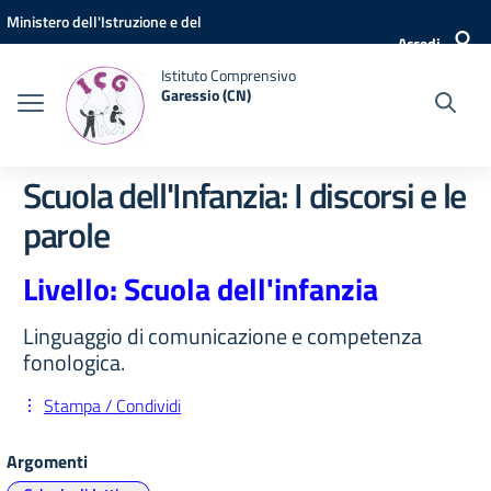
Vai ai contenuti
Vai al menu di navigazione
Vai al footer
Ministero dell'Istruzione e del
Accedi
Merito
Istituto Comprensivo
Garessio (CN)
Scuola dell'Infanzia: I discorsi e le
parole
Livello: Scuola dell'infanzia
Linguaggio di comunicazione e competenza
fonologica.
Stampa / Condividi
Argomenti