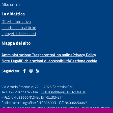
Albo online
La didattica
Offerta formativa
Le schede didattiche
I progetti delle classi
Mappa del sito
Amministrazione Trasparente
Albo online
Privacy Policy
Note Legali
Dichiarazioni di accessibilità
Gestione cookie
Seguici su:
Via Vittorio Emanuele, 72
-
12075 Garessio (CN)
Tel 0174-1922374
- Mail:
CNIC83600N@ISTRUZIONE.IT
- PEC:
CNIC83600N@PEC.ISTRUZIONE.IT
Codice meccanografico: CNIC83600N
- C.F. 84006450047
Obiettivi di accessibilità:
https://form.agid.gov.it/istsc_cnic83600n/obiettivi