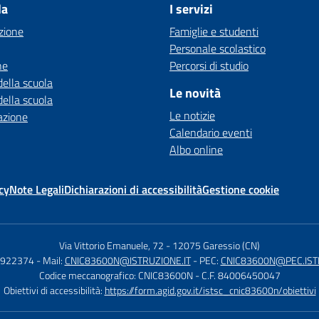
la
I servizi
zione
Famiglie e studenti
Personale scolastico
ne
Percorsi di studio
della scuola
Le novità
della scuola
Le notizie
azione
Calendario eventi
Albo online
cy
Note Legali
Dichiarazioni di accessibilità
Gestione cookie
Via Vittorio Emanuele, 72
-
12075 Garessio (CN)
1922374
- Mail:
CNIC83600N@ISTRUZIONE.IT
- PEC:
CNIC83600N@PEC.ISTR
Codice meccanografico: CNIC83600N
- C.F. 84006450047
Obiettivi di accessibilità:
https://form.agid.gov.it/istsc_cnic83600n/obiettivi