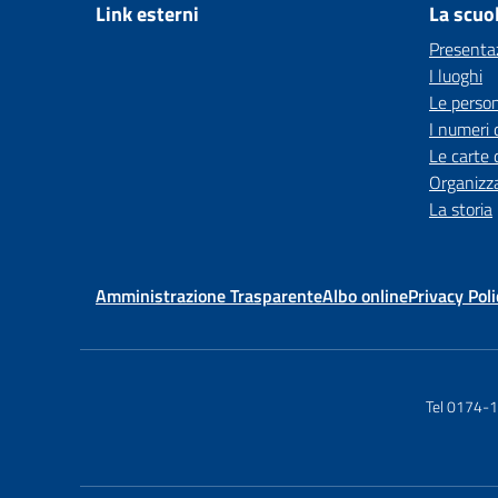
Link esterni
La scuo
Presenta
I luoghi
Le perso
I numeri 
Le carte 
Organizz
La storia
Amministrazione Trasparente
Albo online
Privacy Poli
Tel 0174-