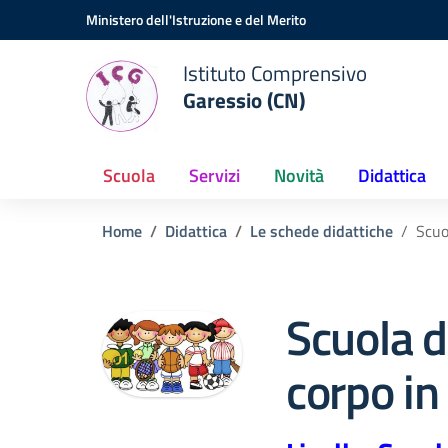
Vai ai contenuti
Vai al menu di navigazione
Vai al footer
Ministero dell'Istruzione e del Merito
Istituto Comprensivo
Garessio (CN)
Scuola
Servizi
Novità
Didattica
Home
Didattica
Le schede didattiche
Scuo
Scuola de
corpo i