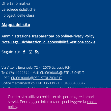
Offerta formativa
Le schede didattiche
I progetti delle classi
Mappa del sito
Amministrazione Trasparente
Albo online
Privacy Policy
Note Legali
Dichiarazioni di accessibilità
Gestione cookie
Seguici su:
Via Vittorio Emanuele, 72
-
12075 Garessio (CN)
Tel 0174-1922374
- Mail:
CNIC83600N@ISTRUZIONE.IT
- PEC:
CNIC83600N@PEC.ISTRUZIONE.IT
Codice meccanografico: CNIC83600N
- C.F. 84006450047
Obiettivi di accessibilità:
https://form.agid.gov.it/istsc_cnic83600n/obiettivi
Questo sito utilizza cookie tecnici per erogare i propri
servizi.
Per maggiori informazioni puoi leggere la
cookie
Concept & Design by
Designers Italia
policy
.
Sito web realizzato con CMS
SCUOLASTICO