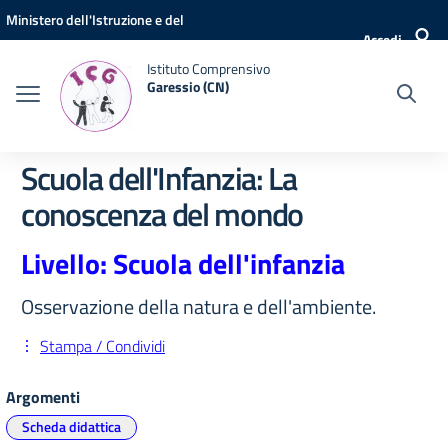
Vai ai contenuti
Vai al menu di navigazione
Vai al footer
Ministero dell'Istruzione e del
Accedi
Merito
Istituto Comprensivo
Garessio (CN)
Scuola dell'Infanzia: La
conoscenza del mondo
Livello: Scuola dell'infanzia
Osservazione della natura e dell'ambiente.
Stampa / Condividi
Argomenti
Scheda didattica