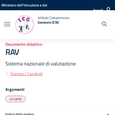
Vai ai contenuti
Vai al menu di navigazione
Vai al footer
Ministero dell'Istruzione e del
Accedi
Merito
Istituto Comprensivo
Garessio (CN)
Documento didattico
RAV
Sistema nazionale di valutazione
Stampa / Condividi
Argomenti
Le carte
Indice della pagina