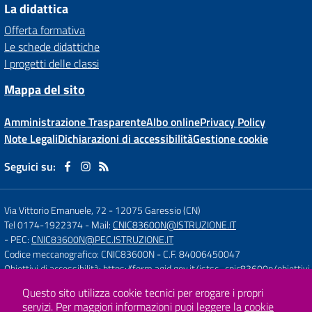
La didattica
Offerta formativa
Le schede didattiche
I progetti delle classi
Mappa del sito
Amministrazione Trasparente
Albo online
Privacy Policy
Note Legali
Dichiarazioni di accessibilità
Gestione cookie
Seguici su:
Via Vittorio Emanuele, 72
-
12075 Garessio (CN)
Tel 0174-1922374
- Mail:
CNIC83600N@ISTRUZIONE.IT
- PEC:
CNIC83600N@PEC.ISTRUZIONE.IT
Codice meccanografico: CNIC83600N
- C.F. 84006450047
Obiettivi di accessibilità:
https://form.agid.gov.it/istsc_cnic83600n/obiettivi
Questo sito utilizza cookie tecnici per erogare i propri
servizi.
Per maggiori informazioni puoi leggere la
cookie
Concept & Design by
Designers Italia