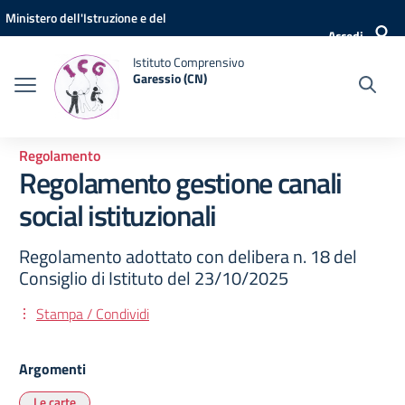
Vai ai contenuti
Vai al menu di navigazione
Vai al footer
Ministero dell'Istruzione e del
Accedi
Merito
Istituto Comprensivo
Garessio (CN)
Regolamento
Regolamento gestione canali
social istituzionali
Regolamento adottato con delibera n. 18 del
Consiglio di Istituto del 23/10/2025
Stampa / Condividi
Argomenti
Le carte