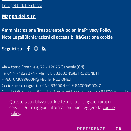
I progetti delle classi
Mappa del sito
Amministrazione Trasparente
Albo online
Privacy Policy
Note Legali
Dichiarazioni di accessibilità
Gestione cookie
Seguici su:
Via Vittorio Emanuele, 72
-
12075 Garessio (CN)
Tel 0174-1922374
- Mail:
CNIC83600N@ISTRUZIONE.IT
- PEC:
CNIC83600N@PEC.ISTRUZIONE.IT
Codice meccanografico: CNIC83600N
- C.F. 84006450047
Obiettivi di accessibilità:
https://form.agid.gov.it/istsc_cnic83600n/obiettivi
Questo sito utilizza cookie tecnici per erogare i propri
servizi.
Per maggiori informazioni puoi leggere la
cookie
Concept & Design by
Designers Italia
policy
.
Sito web realizzato con CMS
SCUOLASTICO
DEI COOKIE
PREFERENZE
OK