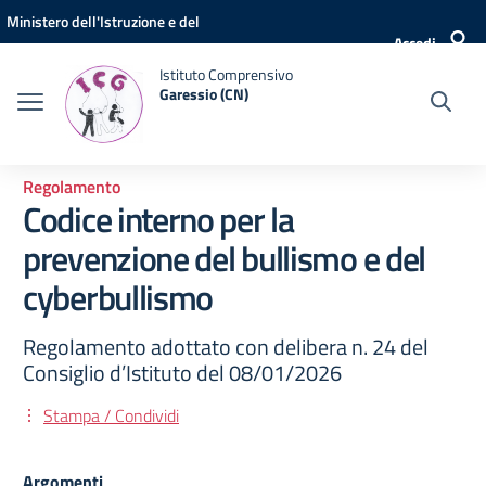
Vai ai contenuti
Vai al menu di navigazione
Vai al footer
Ministero dell'Istruzione e del
Accedi
Merito
Istituto Comprensivo
Garessio (CN)
Regolamento
Codice interno per la
prevenzione del bullismo e del
cyberbullismo
Regolamento adottato con delibera n. 24 del
Consiglio d’Istituto del 08/01/2026
Stampa / Condividi
Argomenti