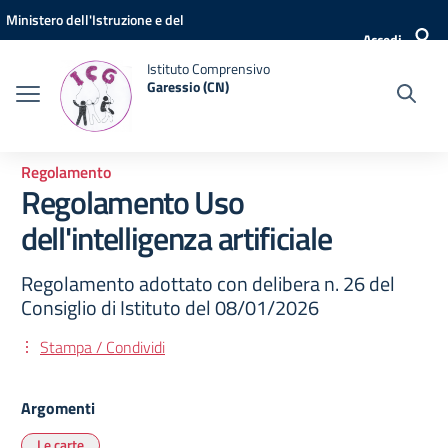
Vai ai contenuti
Vai al menu di navigazione
Vai al footer
Ministero dell'Istruzione e del
Accedi
Merito
Istituto Comprensivo
Garessio (CN)
Regolamento
Regolamento Uso
dell'intelligenza artificiale
Regolamento adottato con delibera n. 26 del
Consiglio di Istituto del 08/01/2026
Stampa / Condividi
Argomenti
Le carte