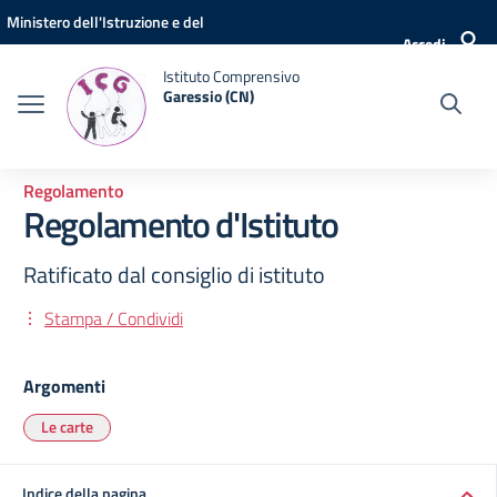
Vai ai contenuti
Vai al menu di navigazione
Vai al footer
Ministero dell'Istruzione e del
Accedi
Merito
Istituto Comprensivo
Garessio (CN)
Regolamento
Regolamento d'Istituto
Ratificato dal consiglio di istituto
Stampa / Condividi
Argomenti
Le carte
Indice della pagina