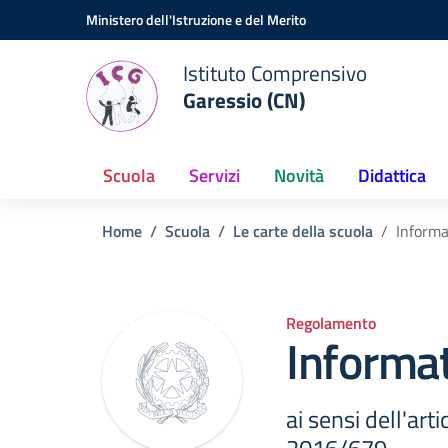
Vai ai contenuti
Vai al menu di navigazione
Vai al footer
Ministero dell'Istruzione e del Merito
Istituto Comprensivo
Garessio (CN)
Scuola
Servizi
Novità
Didattica
Home
Scuola
Le carte della scuola
Informa
Regolamento
Informat
ai sensi dell'ar