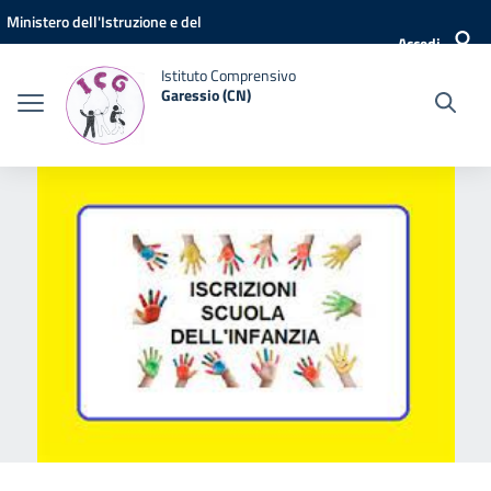
Vai ai contenuti
Vai al menu di navigazione
Vai al footer
Ministero dell'Istruzione e del
Accedi
Merito
Istituto Comprensivo
Garessio (CN)