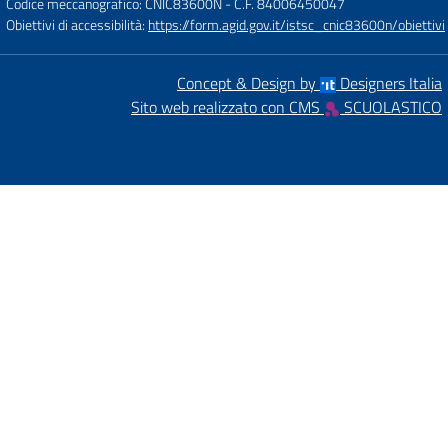
Codice meccanografico: CNIC83600N
- C.F. 84006450047
Obiettivi di accessibilità:
https://form.agid.gov.it/istsc_cnic83600n/obiettivi
Concept & Design by
Designers Italia
Sito web realizzato con CMS
SCUOLASTICO