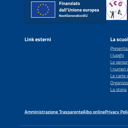
Link esterni
La scuo
Presenta
I luoghi
Le perso
I numeri 
Le carte 
Organizz
La storia
Amministrazione Trasparente
Albo online
Privacy Poli