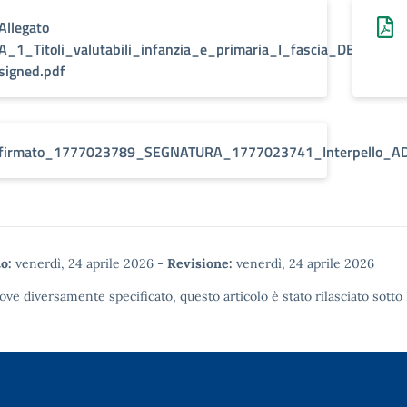
Allegato
A_1_Titoli_valutabili_infanzia_e_primaria_I_fascia_DEF-
signed.pdf
firmato_1777023789_SEGNATURA_1777023741_Interpello_A
o:
venerdì, 24 aprile 2026
-
Revisione:
venerdì, 24 aprile 2026
ove diversamente specificato, questo articolo è stato rilasciato sotto