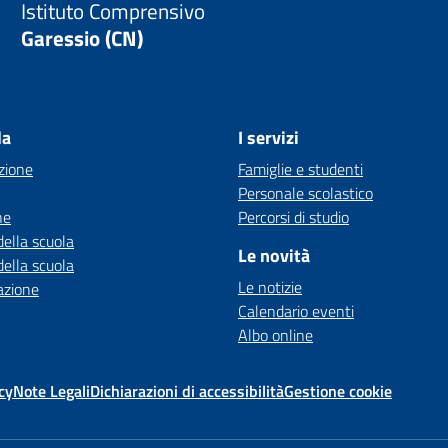
Istituto Comprensivo
Garessio (CN)
la
I servizi
zione
Famiglie e studenti
Personale scolastico
ne
Percorsi di studio
della scuola
Le novità
della scuola
Le notizie
azione
Calendario eventi
Albo online
cy
Note Legali
Dichiarazioni di accessibilità
Gestione cookie