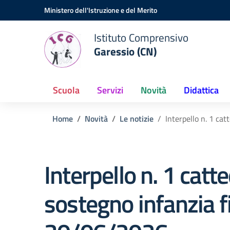
Vai ai contenuti
Vai al menu di navigazione
Vai al footer
Ministero dell'Istruzione e del Merito
Istituto Comprensivo
Garessio (CN)
Scuola
Servizi
Novità
Didattica
Home
Novità
Le notizie
Interpello n. 1 ca
Interpello n. 1 catt
sostegno infanzia f